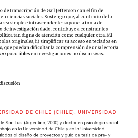
de transcripción de Gail Jefferson con el fin de
n ciencias sociales. Sostengo que, al contrario de lo
tarea simple e intrascendente: supone la toma de
o de investigación dado, contribuye a construir los
política tan digna de atención como cualquier otra. Mi
olos originales, ii) simplificar su acceso en teclados en
as, que puedan dificultar la comprensión de un/a lector/a
iori
poco útiles en investigaciones no discursivas.
 discusión
ERSIDAD DE CHILE (CHILE). UNIVERSIDAD
de San Luis (Argentina, 2000) y doctor en psicología social
bajo en la Universidad de Chile y en la Universidad
ladas al diseño de proyectos y guía de tesis de pre- y