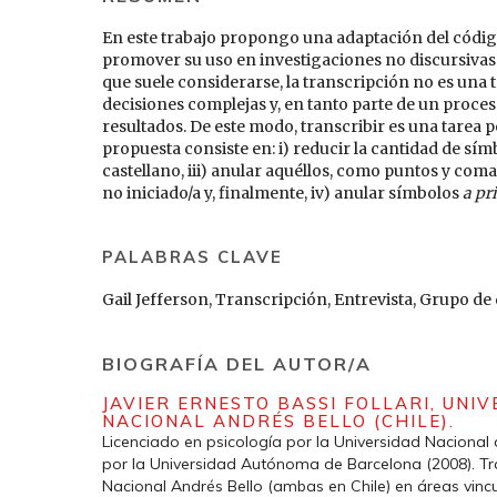
En este trabajo propongo una adaptación del código 
promover su uso en investigaciones no discursivas e
que suele considerarse, la transcripción no es una 
decisiones complejas y, en tanto parte de un proces
resultados. De este modo, transcribir es una tarea 
propuesta consiste en: i) reducir la cantidad de símb
castellano, iii) anular aquéllos, como puntos y com
no iniciado/a y, finalmente, iv) anular símbolos
a pr
PALABRAS CLAVE
Gail Jefferson, Transcripción, Entrevista, Grupo de
BIOGRAFÍA DEL AUTOR/A
JAVIER ERNESTO BASSI FOLLARI,
UNIV
NACIONAL ANDRÉS BELLO (CHILE).
Licenciado en psicología por la Universidad Nacional 
por la Universidad Autónoma de Barcelona (2008). Tra
Nacional Andrés Bello (ambas en Chile) en áreas vincu