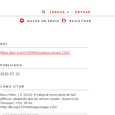
LENGUA
ENTRAR
HACER UN ENVIO
REGISTRAR
DOI
https://doi.org/10.5565/rev/qpsicologia.1252
PUBLICADO
2015-07-31
CÓMO CITAR
Bassi Follari, J. E. (2015). El código de transcripción de Gail
Jefferson: adaptación para las ciencias sociales.
Quaderns De
Psicologia
,
17
(1), 39–62.
https://doi.org/10.5565/rev/qpsicologia.1252